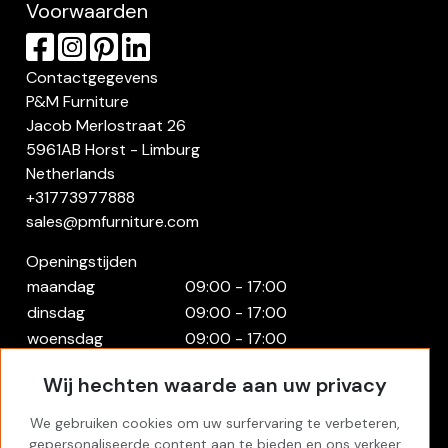
Voorwaarden
Contactgegevens
P&M Furniture
Jacob Merlostraat 26
5961AB Horst - Limburg
Netherlands
+31773977888
sales@pmfurniture.com
Openingstijden
maandag
09:00 - 17:00
dinsdag
09:00 - 17:00
woensdag
09:00 - 17:00
donderdag
09:00 - 17:00
Wij hechten waarde aan uw privacy
vrijdag
09:00 - 17:00
zaterdag
Gesloten
We gebruiken cookies om uw surfervaring te verbeteren,
zondag
Gesloten
gepersonaliseerde content aan te bieden en ons verkeer