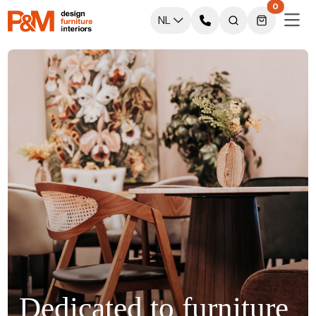
0
NL
Dedicated to furniture