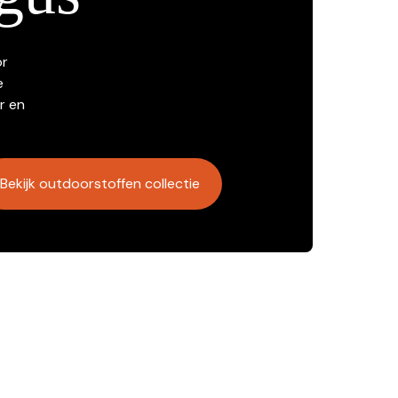
or
e
r en
Bekijk outdoorstoffen collectie