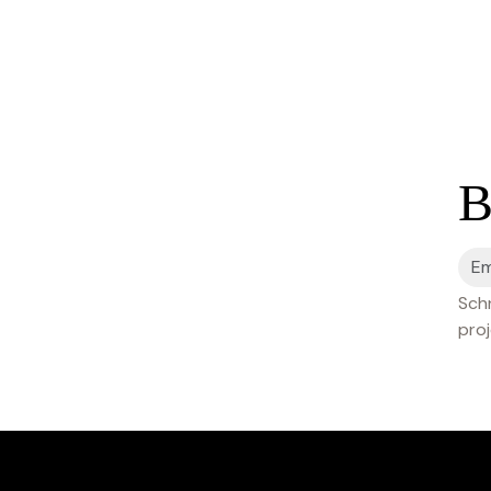
B
Schr
proj