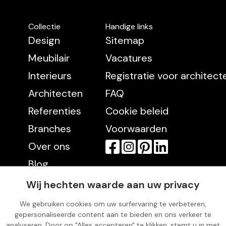
Collectie
Handige links
Design
Sitemap
Meubilair
Vacatures
Interieurs
Registratie voor architec
Architecten
FAQ
Referenties
Cookie beleid
Branches
Voorwaarden
Over ons
Blog
Contact
Wij hechten waarde aan uw privacy
We gebruiken cookies om uw surfervaring te verbeteren,
gepersonaliseerde content aan te bieden en ons verkeer te
Rekening
analyseren. Door op "Alles accepteren" te klikken, stemt u in met